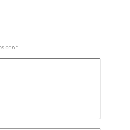
os con
*