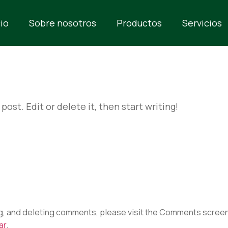
cio
Sobre nosotros
Productos
Servicios
!
ost. Edit or delete it, then start writing!
rio
ng, and deleting comments, please visit the Comments screen
ar
.